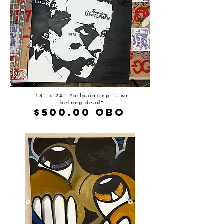
18” x 24”
#oilpainting
“..we
belong dead”
$500.00 OBO